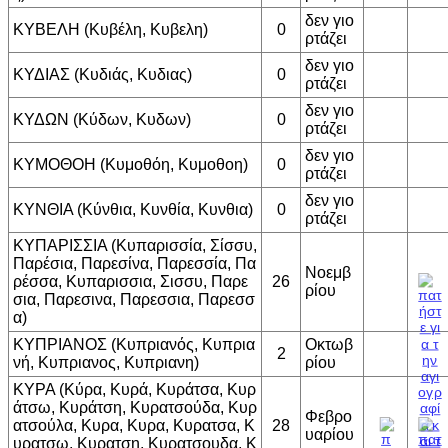
δεν γιο
ΚΥΒΕΛΗ (Κυβέλη, Κυβελη)
0
ρτάζει
δεν γιο
ΚΥΔΙΑΣ (Κυδιάς, Κυδιας)
0
ρτάζει
δεν γιο
ΚΥΔΩΝ (Κύδων, Κυδων)
0
ρτάζει
δεν γιο
ΚΥΜΟΘΟΗ (Κυμοθόη, Κυμοθοη)
0
ρτάζει
δεν γιο
ΚΥΝΘΙΑ (Κύνθια, Κυνθία, Κυνθια)
0
ρτάζει
ΚΥΠΑΡΙΣΣΙΑ (Κυπαρισσία, Σίσσυ,
Παρέσια, Παρεσίνα, Παρεσσία, Πα
Νοεμβ
ρέσσα, Κυπαρισσια, Σισσυ, Παρε
26
ρίου
σια, Παρεσινα, Παρεσσια, Παρεσσ
α)
ΚΥΠΡΙΑΝΟΣ (Κυπριανός, Κυπρια
Οκτωβ
2
νή, Κυπριανος, Κυπριανη)
ρίου
ΚΥΡΑ (Κύρα, Κυρά, Κυράτσα, Κυρ
άτσω, Κυράτση, Κυρατσούδα, Κυρ
Φεβρο
ατσούλα, Κυρα, Κυρα, Κυρατσα, Κ
28
υαρίου
υρατσω, Κυρατση, Κυρατσουδα, Κ