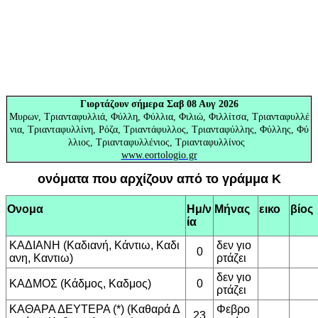
Γιορτάζουν
σήμερα Σαβ 08 Αυγ 2026
Μυρων, Τριανταφυλλιά, Φύλλη, Φύλλια, Φιλιώ, Φιλλίτσα, Τριανταφυλλέ
νια, Τριανταφυλλίνη, Ρόζα, Τριαντάφυλλος, Τριανταφύλλης, Φύλλης, Φύ
λλιος, Τριανταφυλλένιος, Τριανταφυλλίνος
www.eortologio.gr
ονόματα που αρχίζουν από το γράμμα Κ
Ονομα
Ημ/ν
Μήνας
εικο
βίος
ία
ΚΑΔΙΑΝΗ (Καδιανή, Κάντιω, Καδι
δεν γιο
0
ανη, Καντιω)
ρτάζει
δεν γιο
ΚΑΔΜΟΣ (Κάδμος, Καδμος)
0
ρτάζει
ΚΑΘΑΡΑ ΔΕΥΤΕΡΑ (*) (Καθαρά Δ
Φεβρο
23