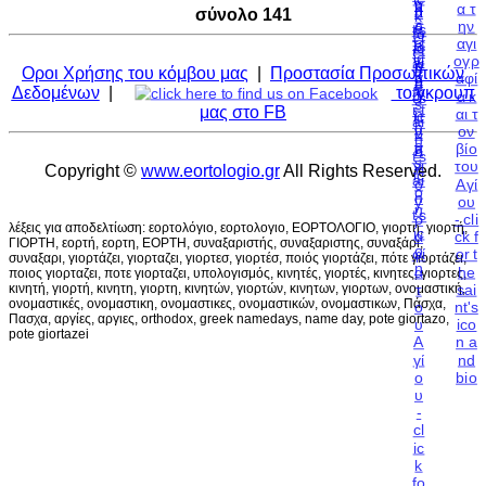
σύνολο 141
Οροι Χρήσης του κόμβου μας
|
Προστασία Προσωπικών
Δεδομένων
|
το γκρουπ
μας στο FB
Copyright ©
www.eortologio.gr
All Rights Reserved.
λέξεις για αποδελτίωση: εορτολόγιο, εορτολογιο, ΕΟΡΤΟΛΟΓΙΟ, γιορτη, γιορτή,
ΓΙΟΡΤΗ, εορτή, εορτη, ΕΟΡΤΗ, συναξαριστής, συναξαριστης, συναξάρι,
συναξαρι, γιορτάζει, γιορταζει, γιορτεσ, γιορτέσ, ποιός γιορτάζει, πότε γιορτάζει,
ποιος γιορταζει, ποτε γιορταζει, υπολογισμός, κινητές, γιορτές, κινητες, γιορτες,
κινητή, γιορτή, κινητη, γιορτη, κινητών, γιορτών, κινητων, γιορτων, ονομαστική,
ονομαστικές, ονομαστικη, ονομαστικες, ονομαστικών, ονομαστικων, Πάσχα,
Πασχα, αργίες, αργιες, orthodox, greek namedays, name day, pote giortazo,
pote giortazei