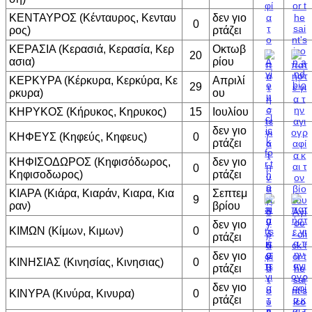
ΚΕΝΤΑΥΡΟΣ (Κένταυρος, Κενταυ
δεν γιο
0
ρος)
ρτάζει
ΚΕΡΑΣΙΑ (Κερασιά, Κερασία, Κερ
Οκτωβ
20
ασια)
ρίου
ΚΕΡΚΥΡΑ (Κέρκυρα, Κερκύρα, Κε
Απριλί
29
ρκυρα)
ου
ΚΗΡΥΚΟΣ (Κήρυκος, Κηρυκος)
15
Ιουλίου
δεν γιο
ΚΗΦΕΥΣ (Κηφεύς, Κηφευς)
0
ρτάζει
ΚΗΦΙΣΟΔΩΡΟΣ (Κηφισόδωρος,
δεν γιο
0
Κηφισοδωρος)
ρτάζει
ΚΙΑΡΑ (Κιάρα, Κιαράν, Κιαρα, Κια
Σεπτεμ
9
ραν)
βρίου
δεν γιο
ΚΙΜΩΝ (Κίμων, Κιμων)
0
ρτάζει
δεν γιο
ΚΙΝΗΣΙΑΣ (Κινησίας, Κινησιας)
0
ρτάζει
δεν γιο
ΚΙΝΥΡΑ (Κινύρα, Κινυρα)
0
ρτάζει