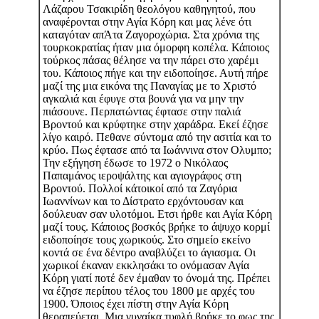
Λάζαρου Τσακιρίδη θεολόγου καθηγητού, που
αναφέρονται στην Αγία Κόρη και μας λένε ότι
καταγόταν απΆτα Ζαγοροχώρια. Στα χρόνια της
τουρκοκρατίας ήταν μια όμορφη κοπέλα. Κάποιος
τούρκος πάσας θέλησε να την πάρει στο χαρέμι
του. Κάποιος πήγε και την ειδοποίησε. Αυτή πήρε
μαζί της μια εικόνα της Παναγίας με το Χριστό
αγκαλιά και έφυγε στα βουνά για να μην την
πιάσουνε. Περπατώντας έφτασε στην παλιά
Βροντού και κρύφτηκε στην χαράδρα. Εκεί έζησε
λίγο καιρό. Πεθανε σύντομα από την ασιτία και το
κρύο. Πως έφτασε από τα Ιωάννινα στον Ολυμπο;
Την εξήγηση έδωσε το 1972 ο Νικόλαος
Παπαμάνος ιεροψάλτης και αγιογράφος στη
Βροντού. Πολλοί κάτοικοί από τα Ζαγόρια
Ιωαννίνων και το Δίστρατο ερχόντουσαν και
δούλευαν σαν υλοτόμοι. Ετσι ήρθε και Αγία Κόρη
μαζί τους. Κάποιος βοσκός βρήκε το άψυχο κορμί
ειδοποίησε τους χωρικούς. Στο σημείο εκείνο
κοντά σε ένα δέντρο αναβλύζει το άγιασμα. Οι
χωρικοί έκαναν εκκλησάκι το ονόμασαν Αγία
Κόρη γιατί ποτέ δεν έμαθαν το όνομά της. Πρέπει
να έζησε περίπου τέλος του 1800 με αρχές του
1900. Όποιος έχει πίστη στην Αγία Κόρη
θεραπεύεται. Μια γυναίκα τυφλή βρήκε το φως της