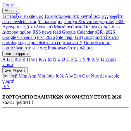
Home
About ↓
Τι περιέχει το site μας
Το εορτολογιο στο κινητό σας
Εγγραφείτε
στο newsletter μας
Υπολογισμός Πάσχα & κινητών γιορτών
2300
Αγιογραφίες (στα Αγγλικά)
Μικτά ονόματα
Οι πηγές μας
Links
Διάφορα άρθρα
RSS news feed
Google Calendar (GR) 2026
Google Calendar (EN) 2026
Site map (GR)
Διαφημιστείτε στο
eortologio.gr
Προωθείστε το εορτολόγιο!!!
Προσθέστε το
εορτολόγιο στο site σας
Επικοινωνήστε μαζί μας
ανά Γράμμα ↓
Α
Β
Γ
Δ
Ε
Ζ
Η
Θ
Ι
Κ
Λ
Μ
Ν
Ξ
Ο
Π
Ρ
Σ
Τ
Υ
Φ
Χ
Ψ
Ω
χωρίς
γιορτή
ανά Μήνα ↓
Ιαν
Φεβ
Μάρ
Απρ
Μάι
Ιούν
Ιούλ
Αύγ
Σεπ
Οκτ
Νοέ
Δεκ
χωρίς
γιορτή
EN
ΕΟΡΤΟΛΟΓΙΟ ΕΛΛΗΝΙΚΩΝ ΟΝΟΜΑΤΩΝ ΕΤΟΥΣ 2026
καλώς ήλθατε!!!