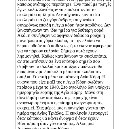
κάποιος ανάπηρος περπάτησε. Ένα παιδί με πληγές
έγινε καλά. Συνήθιζαν να επισκέπτονται το
εκκλησάκι αμίλητοι. Δεν πήγαιναν κοντά στο
εκκλησάκι το ζευγάρι άνδρας και γυναίκα
συγχρόνως επειδή η Αγια κόρη ήταν παρθένος. Δεν
ξαναπήγαιναν την ίδια ημέρα για δεύτερη φορά.
Ακόμη συνήθιζαν να αφήνουν διάφορα ρούχα ή
μανδήλια στα γύρω κλαδιά, με την ελπίδα να
θεραπευθούν από ασθένειες ή τα έκαναν αφιέρωμα
για να πάρουν ευλογία. Σήμερα αυτά έχουν
λησμονηθεί. Καθώς κατεβαίνουν τα σκαλοπάτια,
αν σταματήσουν σε ένα απότομο σημείο που
στρίβουν τα σκαλιά και κοιτάξουν απέναντι θα
διακρίνουν με δυσκολία μέσα στα κλαδιά την
σπηλιά. Σε αυτή μέσα κοιμόταν η Αγία Κόρη. Η
εικόνα που είχε μαζί της η Αγια Κόρη σωζόταν
περίπου μέχρι το 1940. Στο αγιολόγιο δεν υπάρχει
ημερομηνία εορτής της Αγία Κόρης. Μόνο στη
συνείδηση των κατοίκων της περιοχής είναι
αναγνωρισμένη και η επίσημη αναγνώριση της
εκκρεμεί. Στις μέρες μας η πανηγύρι γίνεται την
ημέρα της Αγίας Τριάδας. Η εκκλησία λειτουργεί
όταν κάποιος θα κάνει άνοιγμα ή όταν έχουν
Βάπτισμα ή όταν γίνεται γάμος. Αλλη μία
Αγιογραφία της Αγίας Κόρης :