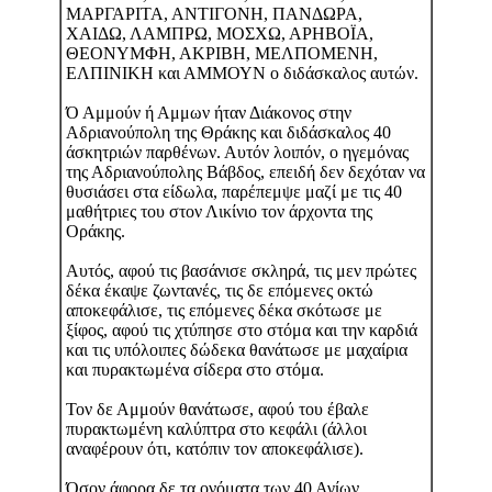
ΜΑΡΓΑΡΙΤΑ, ΑΝΤΙΓΟΝΗ, ΠΑΝΔΩΡΑ,
ΧΑΙΔΩ, ΛΑΜΠΡΩ, ΜΟΣΧΩ, ΑΡΗΒΟΪΑ,
ΘΕΟΝΥΜΦΗ, ΑΚΡΙΒΗ, ΜΕΛΠΟΜΕΝΗ,
ΕΛΠΙΝΙΚΗ και ΑΜΜΟΥΝ ο διδάσκαλος αυτών.
Ό Αμμούν ή Αμμων ήταν Διάκονος στην
Αδριανούπολη της Θράκης και διδάσκαλος 40
άσκητριών παρθένων. Αυτόν λοιπόν, ο ηγεμόνας
της Αδριανούπολης Βάβδος, επειδή δεν δεχόταν να
θυσιάσει στα είδωλα, παρέπεμψε μαζί με τις 40
μαθήτριες του στον Λικίνιο τον άρχοντα της
Οράκης.
Αυτός, αφού τις βασάνισε σκληρά, τις μεν πρώτες
δέκα έκαψε ζωντανές, τις δε επόμενες οκτώ
αποκεφάλισε, τις επόμενες δέκα σκότωσε με
ξίφος, αφού τις χτύπησε στο στόμα και την καρδιά
και τις υπόλοιπες δώδεκα θανάτωσε με μαχαίρια
και πυρακτωμένα σίδερα στο στόμα.
Τον δε Αμμούν θανάτωσε, αφού του έβαλε
πυρακτωμένη καλύπτρα στο κεφάλι (άλλοι
αναφέρουν ότι, κατόπιν τον αποκεφάλισε).
Όσον άφορα δε τα ονόματα των 40 Αγίων