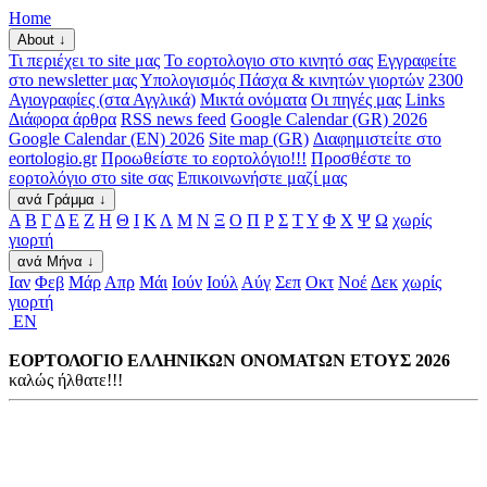
Home
About ↓
Τι περιέχει το site μας
Το εορτολογιο στο κινητό σας
Εγγραφείτε
στο newsletter μας
Υπολογισμός Πάσχα & κινητών γιορτών
2300
Αγιογραφίες (στα Αγγλικά)
Μικτά ονόματα
Οι πηγές μας
Links
Διάφορα άρθρα
RSS news feed
Google Calendar (GR) 2026
Google Calendar (EN) 2026
Site map (GR)
Διαφημιστείτε στο
eortologio.gr
Προωθείστε το εορτολόγιο!!!
Προσθέστε το
εορτολόγιο στο site σας
Επικοινωνήστε μαζί μας
ανά Γράμμα ↓
Α
Β
Γ
Δ
Ε
Ζ
Η
Θ
Ι
Κ
Λ
Μ
Ν
Ξ
Ο
Π
Ρ
Σ
Τ
Υ
Φ
Χ
Ψ
Ω
χωρίς
γιορτή
ανά Μήνα ↓
Ιαν
Φεβ
Μάρ
Απρ
Μάι
Ιούν
Ιούλ
Αύγ
Σεπ
Οκτ
Νοέ
Δεκ
χωρίς
γιορτή
EN
ΕΟΡΤΟΛΟΓΙΟ ΕΛΛΗΝΙΚΩΝ ΟΝΟΜΑΤΩΝ ΕΤΟΥΣ 2026
καλώς ήλθατε!!!