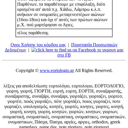
Παρθένων, τα παραθέτουμε με επιφύλαξη, διότι
ορισμένα απ' αυτά π.χ. Χάϊδω, Λάμπρω κ.λ.π.
ανήκουν σε ονομασίες μεταγενεστέρων αιώνων
(16ου-18ου) και όχι σ' αυτές των πρώτων αιώνων
μ.Χ. πού μαρτύρησαν οι Αγιες.
τέλος παράθεσης
Οροι Χρήσης του κόμβου μας
|
Προστασία Προσωπικών
Δεδομένων
|
το γκρουπ μας
στο FB
Copyright ©
www.eortologio.gr
All Rights Reserved.
λέξεις για αποδελτίωση: εορτολόγιο, εορτολογιο, ΕΟΡΤΟΛΟΓΙΟ,
γιορτη, γιορτή, ΓΙΟΡΤΗ, εορτή, εορτη, ΕΟΡΤΗ, συναξαριστής,
συναξαριστης, συναξάρι, συναξαρι, γιορτάζει, γιορταζει, γιορτεσ,
γιορτέσ, ποιός γιορτάζει, πότε γιορτάζει, ποιος γιορταζει, ποτε
γιορταζει, υπολογισμός, κινητές, γιορτές, κινητες, γιορτες, κινητή,
γιορτή, κινητη, γιορτη, κινητών, γιορτών, κινητων, γιορτων,
ονομαστική, ονομαστικές, ονομαστικη, ονομαστικες, ονομαστικών,
ονομαστικων, Πάσχα, Πασχα, αργίες, αργιες, orthodox, greek
namedays, name day, pote giortazo, pote giortazei