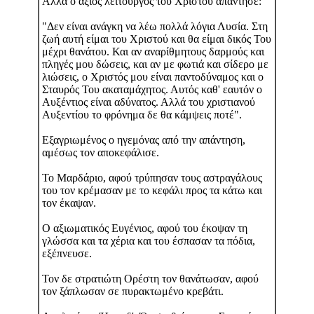
Αλλά ο άξιος λειτουργός του Χριστού απάντησε:
"Δεν είναι ανάγκη να λέω πολλά λόγια Λυσία. Στη
ζωή αυτή είμαι του Χριστού και θα είμαι δικός Του
μέχρι θανάτου. Και αν αναρίθμητους δαρμούς και
πληγές μου δώσεις, και αν με φωτιά και σίδερο με
λιώσεις, ο Χριστός μου είναι παντοδύναμος και ο
Σταυρός Του ακαταμάχητος. Αυτός καθ' εαυτόν ο
Αυξέντιος είναι αδύνατος. Αλλά του χριστιανού
Αυξεντίου το φρόνημα δε θα κάμψεις ποτέ".
Εξαγριωμένος ο ηγεμόνας από την απάντηση,
αμέσως τον αποκεφάλισε.
Το Μαρδάριο, αφού τρύπησαν τους αστραγάλους
του τον κρέμασαν με το κεφάλι προς τα κάτω και
τον έκαψαν.
Ο αξιωματικός Ευγένιος, αφού του έκοψαν τη
γλώσσα και τα χέρια και του έσπασαν τα πόδια,
εξέπνευσε.
Τον δε στρατιώτη Ορέστη τον θανάτωσαν, αφού
τον ξάπλωσαν σε πυρακτωμένο κρεβάτι.