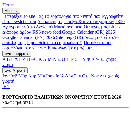
Home
About ↓
Τι περιέχει το site μας
Το εορτολογιο στο κινητό σας
Εγγραφείτε
στο newsletter μας
Υπολογισμός Πάσχα & κινητών γιορτών
2300
Αγιογραφίες (στα Αγγλικά)
Μικτά ονόματα
Οι πηγές μας
Links
Διάφορα άρθρα
RSS news feed
Google Calendar (GR) 2026
Google Calendar (EN) 2026
Site map (GR)
Διαφημιστείτε στο
eortologio.gr
Προωθείστε το εορτολόγιο!!!
Προσθέστε το
εορτολόγιο στο site σας
Επικοινωνήστε μαζί μας
ανά Γράμμα ↓
Α
Β
Γ
Δ
Ε
Ζ
Η
Θ
Ι
Κ
Λ
Μ
Ν
Ξ
Ο
Π
Ρ
Σ
Τ
Υ
Φ
Χ
Ψ
Ω
χωρίς
γιορτή
ανά Μήνα ↓
Ιαν
Φεβ
Μάρ
Απρ
Μάι
Ιούν
Ιούλ
Αύγ
Σεπ
Οκτ
Νοέ
Δεκ
χωρίς
γιορτή
EN
ΕΟΡΤΟΛΟΓΙΟ ΕΛΛΗΝΙΚΩΝ ΟΝΟΜΑΤΩΝ ΕΤΟΥΣ 2026
καλώς ήλθατε!!!