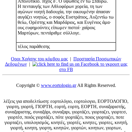
Απολυτίκιο. Ήχος δ'. Ό υψωθείς εν τω Σταυρώ.
Η πενταυγής των Αθλοφόρων χορεία, τη των
αγώνων νοητή δαδουχία, την οικουμένην άπασαν
αυγάζει νοητώς, ο σοφός Ευστράτιος, Αυξεντίω τω
θείω, Ορέστης και Μαρδάριος, και Ευγένιος άμα·
ους ευφημούντες είπωμεν πιστοί· χαίροις
Μαρτύρων, πεντάριθμε σύλλογε.
τέλος παράθεσης
Οροι Χρήσης του κόμβου μας
|
Προστασία Προσωπικών
Δεδομένων
|
το γκρουπ μας
στο FB
Copyright ©
www.eortologio.gr
All Rights Reserved.
λέξεις για αποδελτίωση: εορτολόγιο, εορτολογιο, ΕΟΡΤΟΛΟΓΙΟ,
γιορτη, γιορτή, ΓΙΟΡΤΗ, εορτή, εορτη, ΕΟΡΤΗ, συναξαριστής,
συναξαριστης, συναξάρι, συναξαρι, γιορτάζει, γιορταζει, γιορτεσ,
γιορτέσ, ποιός γιορτάζει, πότε γιορτάζει, ποιος γιορταζει, ποτε
γιορταζει, υπολογισμός, κινητές, γιορτές, κινητες, γιορτες, κινητή,
γιορτή, κινητη, γιορτη, κινητών, γιορτών, κινητων, γιορτων,