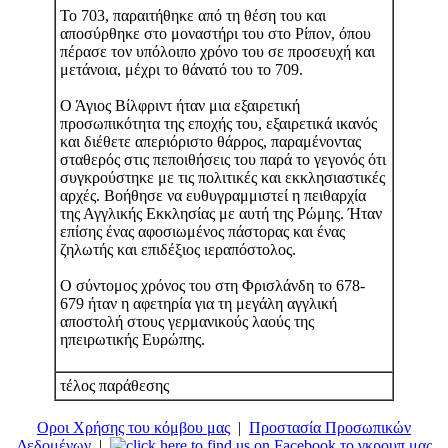
Το 703, παραιτήθηκε από τη θέση του και
αποσύρθηκε στο μοναστήρι του στο Ρίπον, όπου
πέρασε τον υπόλοιπο χρόνο του σε προσευχή και
μετάνοια, μέχρι το θάνατό του το 709.
Ο Άγιος Βίλφριντ ήταν μια εξαιρετική
προσωπικότητα της εποχής του, εξαιρετικά ικανός
και διέθετε απεριόριστο θάρρος, παραμένοντας
σταθερός στις πεποιθήσεις του παρά το γεγονός ότι
συγκρούστηκε με τις πολιτικές και εκκλησιαστικές
αρχές. Βοήθησε να ευθυγραμμιστεί η πειθαρχία
της Αγγλικής Εκκλησίας με αυτή της Ρώμης. Ήταν
επίσης ένας αφοσιωμένος πάστορας και ένας
ζηλωτής και επιδέξιος ιεραπόστολος.
Ο σύντομος χρόνος του στη Φρισλάνδη το 678-
679 ήταν η αφετηρία για τη μεγάλη αγγλική
αποστολή στους γερμανικούς λαούς της
ηπειρωτικής Ευρώπης.
τέλος παράθεσης
Οροι Χρήσης του κόμβου μας
|
Προστασία Προσωπικών
Δεδομένων
|
το γκρουπ μας