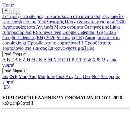
Home
About ↓
Τι περιέχει το site μας
Το εορτολογιο στο κινητό σας
Εγγραφείτε
στο newsletter μας
Υπολογισμός Πάσχα & κινητών γιορτών
2300
Αγιογραφίες (στα Αγγλικά)
Μικτά ονόματα
Οι πηγές μας
Links
Διάφορα άρθρα
RSS news feed
Google Calendar (GR) 2026
Google Calendar (EN) 2026
Site map (GR)
Διαφημιστείτε στο
eortologio.gr
Προωθείστε το εορτολόγιο!!!
Προσθέστε το
εορτολόγιο στο site σας
Επικοινωνήστε μαζί μας
ανά Γράμμα ↓
Α
Β
Γ
Δ
Ε
Ζ
Η
Θ
Ι
Κ
Λ
Μ
Ν
Ξ
Ο
Π
Ρ
Σ
Τ
Υ
Φ
Χ
Ψ
Ω
χωρίς
γιορτή
ανά Μήνα ↓
Ιαν
Φεβ
Μάρ
Απρ
Μάι
Ιούν
Ιούλ
Αύγ
Σεπ
Οκτ
Νοέ
Δεκ
χωρίς
γιορτή
EN
ΕΟΡΤΟΛΟΓΙΟ ΕΛΛΗΝΙΚΩΝ ΟΝΟΜΑΤΩΝ ΕΤΟΥΣ 2026
καλώς ήλθατε!!!