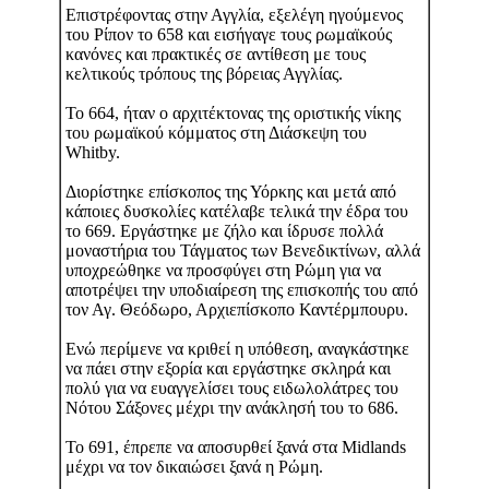
Επιστρέφοντας στην Αγγλία, εξελέγη ηγούμενος
του Ρίπον το 658 και εισήγαγε τους ρωμαϊκούς
κανόνες και πρακτικές σε αντίθεση με τους
κελτικούς τρόπους της βόρειας Αγγλίας.
Το 664, ήταν ο αρχιτέκτονας της οριστικής νίκης
του ρωμαϊκού κόμματος στη Διάσκεψη του
Whitby.
Διορίστηκε επίσκοπος της Υόρκης και μετά από
κάποιες δυσκολίες κατέλαβε τελικά την έδρα του
το 669. Εργάστηκε με ζήλο και ίδρυσε πολλά
μοναστήρια του Τάγματος των Βενεδικτίνων, αλλά
υποχρεώθηκε να προσφύγει στη Ρώμη για να
αποτρέψει την υποδιαίρεση της επισκοπής του από
τον Αγ. Θεόδωρο, Αρχιεπίσκοπο Καντέρμπουρυ.
Ενώ περίμενε να κριθεί η υπόθεση, αναγκάστηκε
να πάει στην εξορία και εργάστηκε σκληρά και
πολύ για να ευαγγελίσει τους ειδωλολάτρες του
Νότου Σάξονες μέχρι την ανάκλησή του το 686.
Το 691, έπρεπε να αποσυρθεί ξανά στα Midlands
μέχρι να τον δικαιώσει ξανά η Ρώμη.