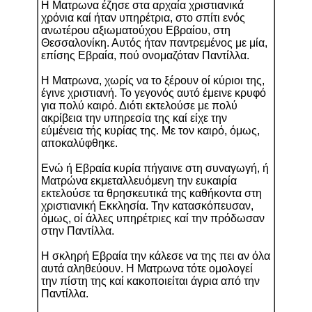
Η Ματρωνα έζησε στα αρχαία χριστιανικά
χρόνια καί ήταν υπηρέτρια, στο σπίτι ενός
ανωτέρου αξιωματούχου Εβραίου, στη
Θεσσαλονίκη. Αυτός ήταν παντρεμένος με μία,
επίσης Εβραία, πού ονομαζόταν Παντίλλα.
Η Ματρωνα, χωρίς να το ξέρουν οί κύριοι της,
έγινε χριστιανή. Το γεγονός αυτό έμεινε κρυφό
για πολύ καιρό. Διότι εκτελούσε με πολύ
ακρίβεια την υπηρεσία της καί είχε την
εύμένεια τής κυρίας της. Με τον καιρό, όμως,
αποκαλύφθηκε.
Ενώ ή Εβραία κυρία πήγαινε στη συναγωγή, ή
Ματρώνα εκμεταλλευόμενη την ευκαιρία
εκτελούσε τα θρησκευτικά της καθήκοντα στη
χριστιανική Εκκλησία. Την κατασκόπευσαν,
όμως, οί άλλες υπηρέτριες καί την πρόδωσαν
στην Παντίλλα.
Η σκληρή Εβραία την κάλεσε να της πει αν όλα
αυτά αληθεύουν. Η Ματρωνα τότε ομολογεί
την πίστη της καί κακοποιείται άγρια από την
Παντίλλα.