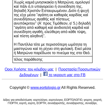
Χωρίς καμιά μνησικακία η Ματρώνα, ομολογεί
καί πάλι ό,τι υπαγορεύει ή συνείδηση της,
δηλαδή Χριστόν Εσταυρωμένον. Διότι ή ψυχή
της είχε μέσα "αγάπη εκ καθαράς καρδίας καί
συνειδήσεως αγαθής καί πίστεως
ανυπόκριτου" (Α' προς Τιμόθεον, α' 5.) δηλαδή
"αγάπη από καθαρή καί ανιδιοτελή καρδιά καί
συνείδηση αγαθή, ελεύθερη από κάθε τύψη,
καί πίστη αληθινή".
Η Παντίλλα τότε με περισσότερη ωμότητα τη
μαστιγώνει καί τη ρίχνει στη φυλακή. Εκεί μέσα
ή Ματρώνα παρέδωσε το πνεύμα της στο Θεό.
τέλος παράθεσης
Οροι Χρήσης του κόμβου μας
|
Προστασία Προσωπικών
Δεδομένων
|
το γκρουπ μας στο FB
Copyright ©
www.eortologio.gr
All Rights Reserved.
λέξεις για αποδελτίωση: εορτολόγιο, εορτολογιο, ΕΟΡΤΟΛΟΓΙΟ, γιορτη, γιορτή,
ΓΙΟΡΤΗ, εορτή, εορτη, ΕΟΡΤΗ, συναξαριστής, συναξαριστης, συναξάρι,