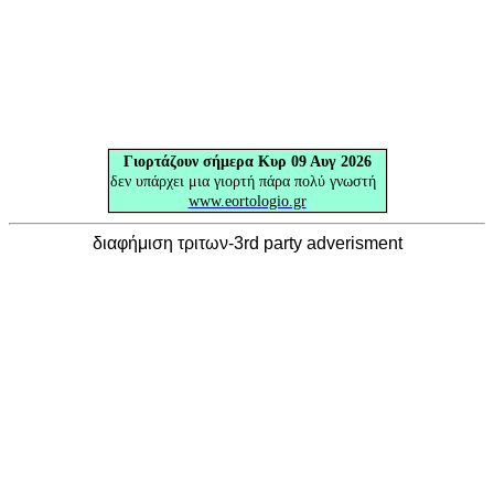
Γιορτάζουν
σήμερα Κυρ 09 Αυγ 2026
δεν υπάρχει μια γιορτή πάρα πολύ γνωστή
www.eortologio.gr
διαφήμιση τριτων-3rd party adverisment