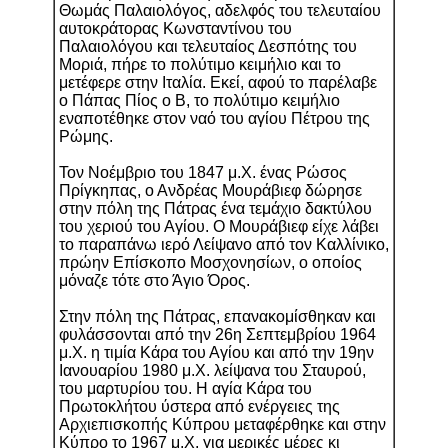
Θωμάς Παλαιολόγος, αδελφός του τελευταίου
αυτοκράτορας Κωνσταντίνου του
Παλαιολόγου και τελευταίος Δεσπότης του
Μοριά, πήρε το πολύτιμο κειμήλιο και το
μετέφερε στην Ιταλία. Εκεί, αφού το παρέλαβε
ο Πάπας Πίος ο Β, το πολύτιμο κειμήλιο
εναποτέθηκε στον ναό του αγίου Πέτρου της
Ρώμης.
Τον Νοέμβριο του 1847 μ.Χ. ένας Ρώσος
Πρίγκηπας, ο Ανδρέας Μουράβιεφ δώρησε
στην πόλη της Πάτρας ένα τεμάχιο δακτύλου
του χεριού του Αγίου. Ο Μουράβιεφ είχε λάβει
το παραπάνω ιερό Λείψανο από τον Καλλίνικο,
πρώην Επίσκοπο Μοσχονησίων, ο οποίος
μόναζε τότε στο Άγιο Όρος.
Στην πόλη της Πάτρας, επανακομίσθηκαν και
φυλάσσονται από την 26η Σεπτεμβρίου 1964
μ.Χ. η τιμία Κάρα του Αγίου και από την 19ην
Ιανουαρίου 1980 μ.Χ. λείψανα του Σταυρού,
του μαρτυρίου του. Η αγία Κάρα του
Πρωτοκλήτου ύστερα από ενέργειες της
Αρχιεπισκοπής Κύπρου μεταφέρθηκε και στην
Κύπρο το 1967 μ.Χ. για μερικές μέρες κι