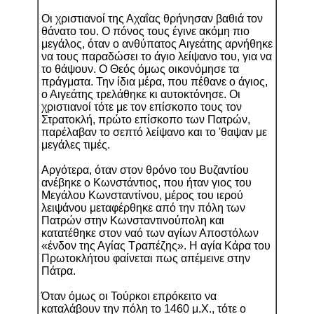
Οι χριστιανοί της Αχαΐας θρήνησαν βαθιά τον
θάνατο του. Ο πόνος τους έγινε ακόμη πιο
μεγάλος, όταν ο ανθύπατος Αιγεάτης αρνήθηκε
να τους παραδώσει το άγιο λείψανο του, για να
το θάψουν. Ο Θεός όμως οικονόμησε τα
πράγματα. Την ίδια μέρα, που πέθανε ο άγιος,
ο Αιγεάτης τρελάθηκε κι αυτοκτόνησε. Οι
χριστιανοί τότε με τον επίσκοπο τους τον
Στρατοκλή, πρώτο επίσκοπο των Πατρών,
παρέλαβαν το σεπτό λείψανο και το 'θαψαν με
μεγάλες τιμές.
Αργότερα, όταν στον θρόνο του Βυζαντίου
ανέβηκε ο Κωνστάντιος, που ήταν γιος του
Μεγάλου Κωνσταντίνου, μέρος του ιερού
λειψάνου μεταφέρθηκε από την πόλη των
Πατρών στην Κωνσταντινούπολη και
κατατέθηκε στον ναό των αγίων Αποστόλων
«ένδον της Αγίας Τραπέζης». Η αγία Κάρα του
Πρωτοκλήτου φαίνεται πως απέμεινε στην
Πάτρα.
Όταν όμως οι Τούρκοι επρόκειτο να
καταλάβουν την πόλη το 1460 μ.Χ., τότε ο