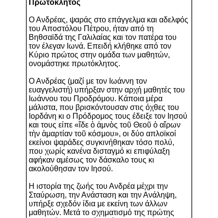
Πρωτόκλητος
Ο Ανδρέας, ψαράς στο επάγγελμα και αδελφός
του Αποστόλου Πέτρου, ήταν από τη
Βηθσαϊδά της Γαλιλαίας και τον πατέρα του
τον έλεγαν Ιωνά. Επειδή κλήθηκε από τον
Κύριο πρώτος στην ομάδα των μαθητών,
ονομάστηκε πρωτόκλητος.
Ο Ανδρέας (μαζί με τον Ιωάννη τον
ευαγγελιστή) υπήρξαν στην αρχή μαθητές του
Ιωάννου του Προδρόμου. Κάποια μέρα
μάλιστα, που βρισκόντουσαν στις όχθες του
Ιορδάνη κι ο Πρόδρομος τους έδειξε τον Ιησού
και τους είπε «ἴδε ὁ ἀμνὸς τοῦ Θεοῦ ὁ αἴρων
τὴν ἁμαρτίαν τοῦ κόσμου», οι δύο απλοϊκοί
εκείνοι ψαράδες συγκινήθηκαν τόσο πολύ,
που χωρίς κανένα δισταγμό κι επιφύλαξη
αφήκαν αμέσως τον δάσκαλο τους κι
ακολούθησαν τον Ιησού.
Η ιστορία της ζωής του Ανδρέα μέχρι την
Σταύρωση, την Ανάσταση και την Ανάληψη,
υπήρξε σχεδόν ίδια με εκείνη των άλλων
μαθητών. Μετά το σχηματισμό της πρώτης