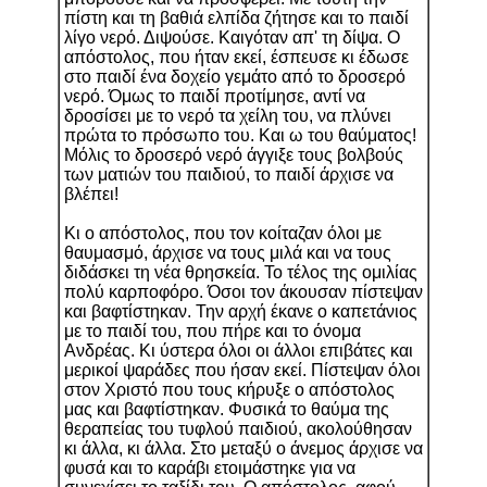
πίστη και τη βαθιά ελπίδα ζήτησε και το παιδί
λίγο νερό. Διψούσε. Καιγόταν απ' τη δίψα. Ο
απόστολος, που ήταν εκεί, έσπευσε κι έδωσε
στο παιδί ένα δοχείο γεμάτο από το δροσερό
νερό. Όμως το παιδί προτίμησε, αντί να
δροσίσει με το νερό τα χείλη του, να πλύνει
πρώτα το πρόσωπο του. Και ω του θαύματος!
Μόλις το δροσερό νερό άγγιξε τους βολβούς
των ματιών του παιδιού, το παιδί άρχισε να
βλέπει!
Κι ο απόστολος, που τον κοίταζαν όλοι με
θαυμασμό, άρχισε να τους μιλά και να τους
διδάσκει τη νέα θρησκεία. Το τέλος της ομιλίας
πολύ καρποφόρο. Όσοι τον άκουσαν πίστεψαν
και βαφτίστηκαν. Την αρχή έκανε ο καπετάνιος
με το παιδί του, που πήρε και το όνομα
Ανδρέας. Κι ύστερα όλοι οι άλλοι επιβάτες και
μερικοί ψαράδες που ήσαν εκεί. Πίστεψαν όλοι
στον Χριστό που τους κήρυξε ο απόστολος
μας και βαφτίστηκαν. Φυσικά το θαύμα της
θεραπείας του τυφλού παιδιού, ακολούθησαν
κι άλλα, κι άλλα. Στο μεταξύ ο άνεμος άρχισε να
φυσά και το καράβι ετοιμάστηκε για να