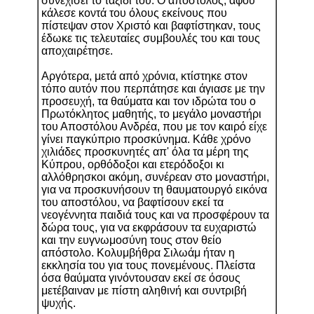
συνεχίσει το ταξίδι του. Ο απόστολος, αφού
κάλεσε κοντά του όλους εκείνους που
πίστεψαν στον Χριστό και βαφτίστηκαν, τους
έδωκε τις τελευταίες συμβουλές του και τους
αποχαιρέτησε.
Αργότερα, μετά από χρόνια, κτίστηκε στον
τόπο αυτόν που περπάτησε και άγιασε με την
προσευχή, τα θαύματα και τον ιδρώτα του ο
Πρωτόκλητος μαθητής, το μεγάλο μοναστήρι
του Αποστόλου Ανδρέα, που με τον καιρό είχε
γίνει παγκύπριο προσκύνημα. Κάθε χρόνο
χιλιάδες προσκυνητές απ' όλα τα μέρη της
Κύπρου, ορθόδοξοι και ετερόδοξοι κι
αλλόθρησκοι ακόμη, συνέρεαν στο μοναστήρι,
για να προσκυνήσουν τη θαυματουργό εικόνα
του αποστόλου, να βαφτίσουν εκεί τα
νεογέννητα παιδιά τους και να προσφέρουν τα
δώρα τους, για να εκφράσουν τα ευχαριστώ
και την ευγνωμοσύνη τους στον θείο
απόστολο. Κολυμβήθρα Σιλωάμ ήταν η
εκκλησία του για τους πονεμένους. Πλείστα
όσα θαύματα γινόντουσαν εκεί σε όσους
μετέβαιναν με πίστη αληθινή και συντριβή
ψυχής.