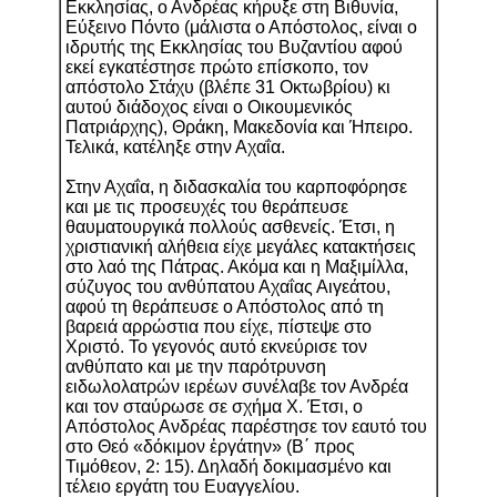
Εκκλησίας, ο Ανδρέας κήρυξε στη Βιθυνία,
Εύξεινο Πόντο (μάλιστα ο Απόστολος, είναι ο
ιδρυτής της Εκκλησίας του Βυζαντίου αφού
εκεί εγκατέστησε πρώτο επίσκοπο, τον
απόστολο Στάχυ (βλέπε 31 Οκτωβρίου) κι
αυτού διάδοχος είναι ο Οικουμενικός
Πατριάρχης), Θράκη, Μακεδονία και Ήπειρο.
Τελικά, κατέληξε στην Αχαΐα.
Στην Αχαΐα, η διδασκαλία του καρποφόρησε
και με τις προσευχές του θεράπευσε
θαυματουργικά πολλούς ασθενείς. Έτσι, η
χριστιανική αλήθεια είχε μεγάλες κατακτήσεις
στο λαό της Πάτρας. Ακόμα και η Μαξιμίλλα,
σύζυγος του ανθύπατου Αχαΐας Αιγεάτου,
αφού τη θεράπευσε ο Απόστολος από τη
βαρειά αρρώστια που είχε, πίστεψε στο
Χριστό. Το γεγονός αυτό εκνεύρισε τον
ανθύπατο και με την παρότρυνση
ειδωλολατρών ιερέων συνέλαβε τον Ανδρέα
και τον σταύρωσε σε σχήμα Χ. Έτσι, ο
Απόστολος Ανδρέας παρέστησε τον εαυτό του
στο Θεό «δόκιμον ἐργάτην» (Β΄ προς
Τιμόθεον, 2: 15). Δηλαδή δοκιμασμένο και
τέλειο εργάτη του Ευαγγελίου.