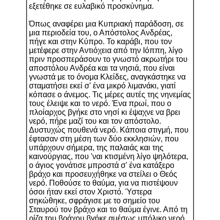
εξετέθηκε σε ευλαβικό προσκύνημα.
Όπως αναφέρει μια Κυπριακή παράδοση, σε
μια περιοδεία του, ο Απόστολος Ανδρέας,
πήγε και στην Κύπρο. Το καράβι, που τον
μετέφερε στην Αντιόχεια από την Ιόππη, λίγο
πριν προσπεράσουν το γνωστό ακρωτήρι του
αποστόλου Ανδρέα και τα νησιά, που είναι
γνωστά με το όνομα Κλείδες, αναγκάστηκε να
σταματήσει εκεί σ' ένα μικρό λιμανάκι, γιατί
κόπασε ο άνεμος. Τις μέρες αυτές της νηνεμίας
τους έλειψε και το νερό. Ένα πρωί, που ο
πλοίαρχος βγήκε στο νησί κι έψαχνε να βρει
νερό, πήρε μαζί του και τον απόστολο.
Δυστυχώς πουθενά νερό. Κάποια στιγμή, που
έφτασαν στη μέση των δύο εκκλησιών, που
υπάρχουν σήμερα, της παλαιάς και της
καινούργιας, που 'ναι κτισμένη λίγο ψηλότερα,
ο άγιος γονάτισε μπροστά σ' ένα κατάξερο
βράχο και προσευχήθηκε να στείλει ο Θεός
νερό. Ποθούσε το θαύμα, για να πιστέψουν
όσοι ήταν εκεί στον Χριστό. Ύστερα
σηκώθηκε, σφράγισε με το σημείο του
Σταυρού τον βράχο και το θαύμα έγινε. Από τη
ρίζα του βράχου βγήκε αμέσως μπόλικο νερό,