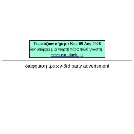
Γιορτάζουν
σήμερα Κυρ 09 Αυγ 2026
δεν υπάρχει μια γιορτή πάρα πολύ γνωστή
www.eortologio.gr
διαφήμιση τριτων-3rd party adverisment