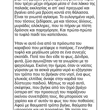
που τρέχει μέχρι σήμερα μέσα σ' ένα λάκκο της
παλαιάς εκκλησίας κι απ' εκεί προχωρεί και
βγαίνει από μια βρύση κοντά στη θάλασσα.
Είναι το γνωστό αγίασμα. Το ευλογημένο νερό,
που τόσους ξεδίψασε, μα και τόσους άλλους,
μυριάδες ολόκληρες, που το πήραν με πίστη
δρόσισε και παρηγόρησε. Και πρώτα-πρώτα
το τυφλό παιδί του καπετάνιου.
Ήταν κι αυτό ένα από τα πρόσωπα του
καραβιού που μετέφερε ο πατέρας. Γεννήθηκε
τυφλό και μεγάλωσε μέσα σε ένα συνεχές
σκοτάδι. Ποτέ του δεν είδε το φως. Δένδρα,
φυτά, ζώα αγωνιζόταν να τα γνωρίσει με το
ψαχούλεμα. Εκείνη την ήμερα, όταν οι ναύτες
γύρισαν με τα ασκιά γεμάτα νερό κι εξήγησαν
τον τρόπο που το βρήκαν στο νησί, ένα φως
γλυκιάς ελπίδας άναψε στην καρδιά του
δύστυχου παιδιού. Μήπως το νερό αυτό,
σκέφτηκε, που βγήκε από τον ξηρό βράχο
ύστερα απ' την προσευχή του παράξενου
εκείνου συνεπιβάτη τους, θα μπορούσε να
χαρίσει και σ' αυτόν το φως του που ποθούσε;
Αφού με θαυμαστό τρόπο βγήκε, θαύματα θα
μπορούσε και να προσφέρει. Με τούτη την