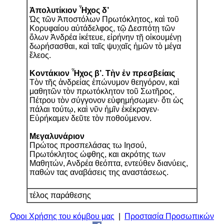
Ἀπολυτίκιον Ἦχος δ’
Ὡς τῶν Ἀποστόλων Πρωτόκλητος, καὶ τοῦ
Κορυφαίου αὐτάδελφος, τῷ Δεσπότῃ τῶν
ὅλων Ἀνδρέα ἱκέτευε, εἰρήνην τῇ οἰκουμένῃ
δωρήσασθαι, καὶ ταῖς ψυχαῖς ἡμῶν τὸ μέγα
ἔλεος.
Κοντάκιον Ἦχος β’. Τὴν ἐν πρεσβείαις
Τὸν τῆς ἀνδρείας ἐπώνυμον θεηγόρον, καὶ
μαθητῶν τὸν πρωτόκλητον τοῦ Σωτῆρος,
Πέτρου τὸν σύγγονον εὐφημήσωμεν· ὅτι ὡς
πάλαι τούτῳ, καὶ νῦν ἡμῖν ἐκέκραγεν·
Εὑρήκαμεν δεῦτε τὸν ποθούμενον.
Μεγαλυνάριον
Πρώτος προσπελάσας τω Ιησού,
Πρωτόκλητος ώφθης, και ακρότης των
Μαθητών, Ανδρέα θεόπτα, εντεύθεν διανύεις,
παθών τας αναβάσεις της αναστάσεως.
τέλος παράθεσης
Οροι Χρήσης του κόμβου μας
|
Προστασία Προσωπικών