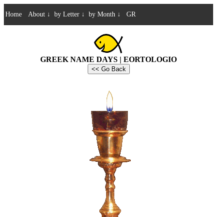
Home
About
↓
by Letter
↓
by Month
↓
GR
GREEK NAME DAYS | EORTOLOGIO
<< Go Back