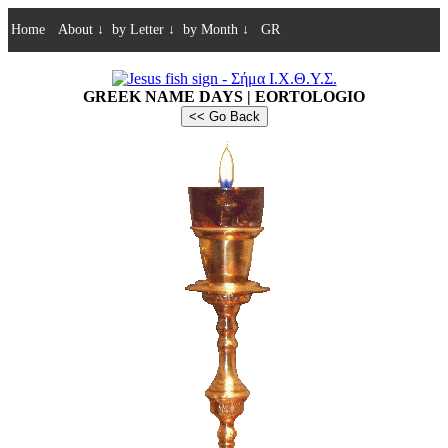
Home
About
↓
by Letter
↓
by Month
↓
GR
GREEK NAME DAYS | EORTOLOGIO
<< Go Back