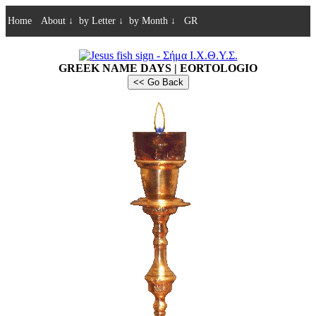
Home
About
↓
by Letter
↓
by Month
↓
GR
GREEK NAME DAYS | EORTOLOGIO
<< Go Back