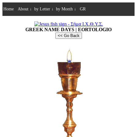
Home
About
↓
by Letter
↓
by Month
↓
GR
GREEK NAME DAYS | EORTOLOGIO
<< Go Back