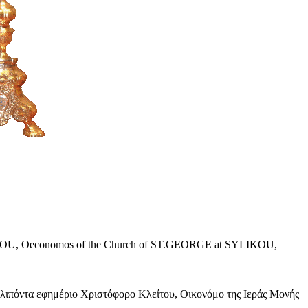
r KLITOU, Oeconomos of the Church of ST.GEORGE at SYLIKOU,
κλιπόντα εφημέριο Χριστόφορο Κλείτου, Οικονόμο της Ιεράς Μονής