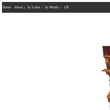
Home
About
↓
by Letter
↓
by Month
↓
GR