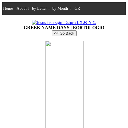
Home
About
↓
by Letter
↓
by Month
↓
GR
GREEK NAME DAYS | EORTOLOGIO
<< Go Back