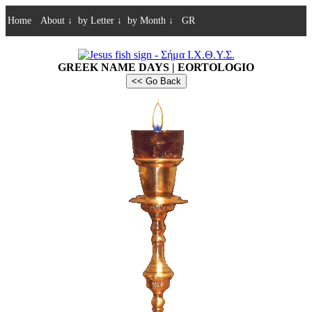
Home
About
↓
by Letter
↓
by Month
↓
GR
GREEK NAME DAYS | EORTOLOGIO
<< Go Back