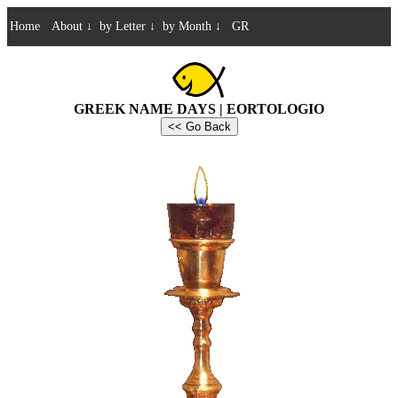
Home
About
↓
by Letter
↓
by Month
↓
GR
GREEK NAME DAYS | EORTOLOGIO
<< Go Back