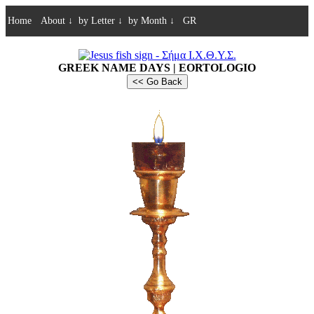
Home
About
↓
by Letter
↓
by Month
↓
GR
GREEK NAME DAYS | EORTOLOGIO
<< Go Back