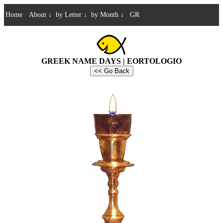
Home
About
↓
by Letter
↓
by Month
↓
GR
GREEK NAME DAYS | EORTOLOGIO
<< Go Back