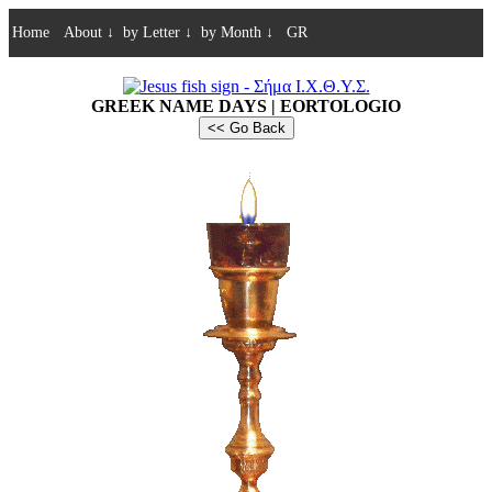
Home
About
↓
by Letter
↓
by Month
↓
GR
GREEK NAME DAYS | EORTOLOGIO
<< Go Back