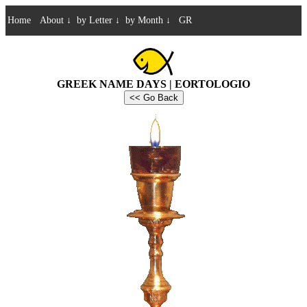
Home
About
↓
by Letter
↓
by Month
↓
GR
GREEK NAME DAYS | EORTOLOGIO
<< Go Back