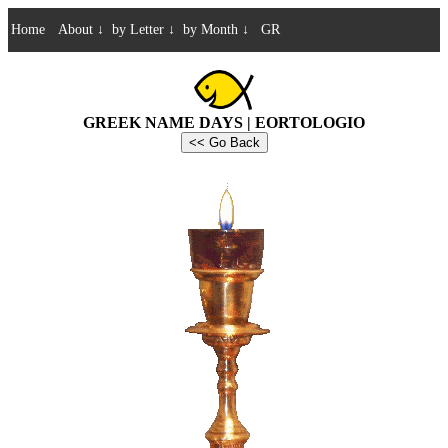
Home
About
↓
by Letter
↓
by Month
↓
GR
GREEK NAME DAYS | EORTOLOGIO
<< Go Back