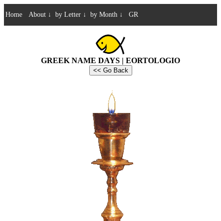
Home
About
↓
by Letter
↓
by Month
↓
GR
GREEK NAME DAYS | EORTOLOGIO
<< Go Back