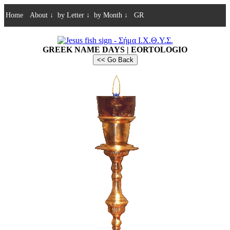
Home
About
↓
by Letter
↓
by Month
↓
GR
GREEK NAME DAYS | EORTOLOGIO
<< Go Back